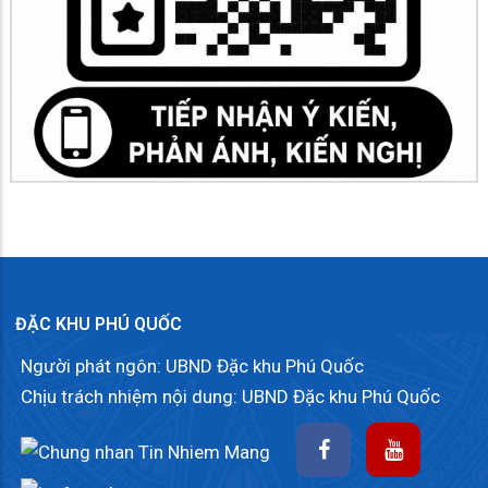
ĐẶC KHU PHÚ QUỐC
Người phát ngôn: UBND Đặc khu Phú Quốc
Chịu trách nhiệm nội dung: UBND Đặc khu Phú Quốc