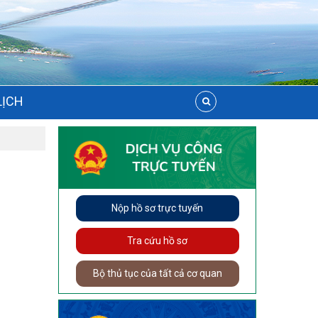
LỊCH
Nộp hồ sơ trực tuyến
Tra cứu hồ sơ
Bộ thủ tục của tất cả cơ quan