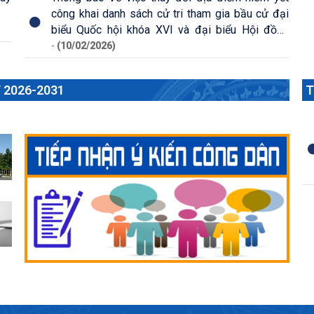
công khai danh sách cử tri tham gia bầu cử đại
biểu Quốc hội khóa XVI và đại biểu Hội đồng
nhân dân các cấp nhiệm kỳ 2026 - 2031 tại khu
-
(10/02/2026)
vực bỏ phiếu số 19 và số 20
 2026-2031
T