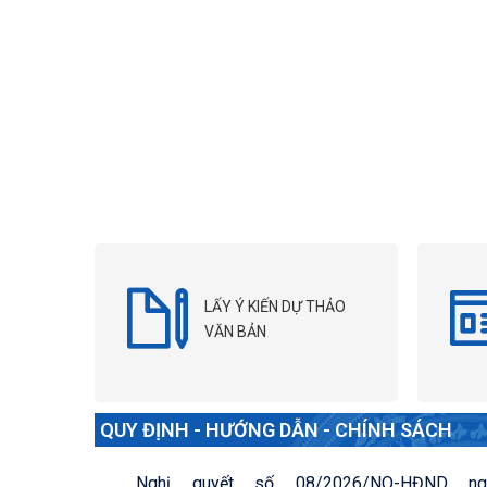
LẤY Ý KIẾN DỰ THẢO
VĂN BẢN
QUY ĐỊNH - HƯỚNG DẪN - CHÍNH SÁCH
Nghị quyết số 08/2026/NQ-HĐND ng