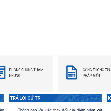
PHÒNG CHỐNG THAM
CỔNG THÔNG TIN
NHŨNG
PHÁP ĐIỂN
TRẢ LỜI CỬ TRI
K
ày
Thông báo Về việc thay đổi địa điểm niêm yết