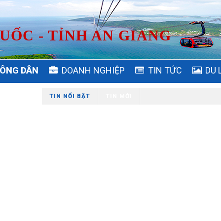
UỐC - TỈNH AN GIANG
ÔNG DÂN
DOANH NGHIỆP
TIN TỨC
DU 
TIN NỔI BẬT
TIN MỚI