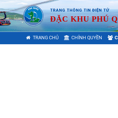
TRANG THÔNG TIN ĐIỆN TỬ
ĐẶC KHU PHÚ Q
MAIN
TRANG CHỦ
CHÍNH QUYỀN
C
NAVIGATION