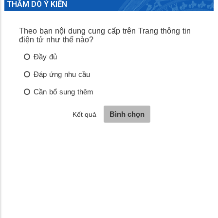
THĂM DÒ Ý KIẾN
Hoàng hôn Phú Quốc