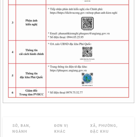
SỞ, BAN,
ĐƠN VỊ
XÃ, PHƯỜNG,
NGÀNH
KHÁC
ĐẶC KHU