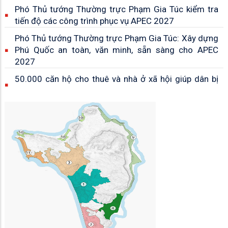
Phó Thủ tướng Thường trực Phạm Gia Túc kiểm tra
tiến độ các công trình phục vụ APEC 2027
Phó Thủ tướng Thường trực Phạm Gia Túc: Xây dựng
Phú Quốc an toàn, văn minh, sẵn sàng cho APEC
2027
50.000 căn hộ cho thuê và nhà ở xã hội giúp dân bị
ảnh hưởng bởi dự án đón APEC 2027 sớm an cư
Phó Bí thư Tỉnh ủy Đinh Văn Nơi thăm, động viên kỹ
sư, công nhân thi công dự án sân bay Phú Quốc
Tăng cường quản lý về ANTT, đất đai, xây dựng tại
Phú Quốc