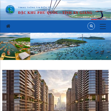
TRANG THÔNG TIN ĐIỆN TỬ
ĐẶC KHU PHÚ QUỐC - TỈNH AN GIANG