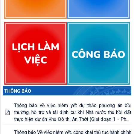
THÔNG BÁO
Thông báo về việc niêm yết dự thảo phương án bồi
thường, hỗ trợ và tái định cư khi Nhà nước thu hồi đất
thực hiện dự án Khu Đô thị An Thới (Giai đoạn 1 - Phần
tuyến Đại lộ APEC) tại khu phố 4 An Thới và khu phố 7
Thông báo Về việc niêm yết, công khai thủ tục hành chính
An Thới, đặc khu Phú Quốc, tỉnh An Giang