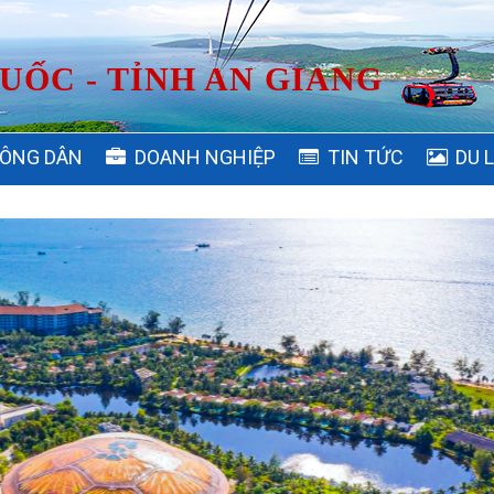
UỐC - TỈNH AN GIANG
ÔNG DÂN
DOANH NGHIỆP
TIN TỨC
DU 