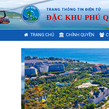
TRANG THÔNG TIN ĐIỆN TỬ
ĐẶC KHU PHÚ Q
MAIN
TRANG CHỦ
CHÍNH QUYỀN
C
NAVIGATION