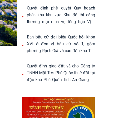
Quyết định phê duyệt Quy hoạch
phân khu khu vực Khu đô thị cảng
thương mại dịch vụ tổng hợp Vịnh
Đầm, đặc khu Phú Quốc, tỉnh An
Giang, tỷ lệ 1/2000, quy mô khoảng
Ban bầu cử đại biểu Quốc hội khóa
339,04 ha
XVI ở đơn vị bầu cử số 1, gồm
phường Rạch Giá và các đặc khu Thổ
Châu, Phú Quốc
Quyết định giao đất và cho Công ty
TNHH Mặt Trời Phú Quốc thuê đất tại
đặc khu Phú Quốc, tỉnh An Giang để
thực hiện Dự án Khu đô thị hỗn hợp
du lịch sinh thái Núi Ông Quán