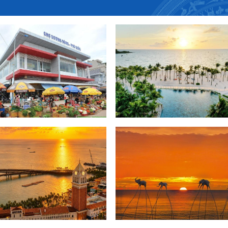
Bãi Khem Phú Quốc – Thiên đườ
ương Đông
du lịch tại đảo “Ngọc”
 Hôn Phú Quốc
Nam đảo Phú Quốc