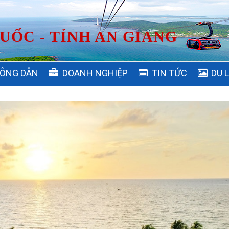
UỐC - TỈNH AN GIANG
ÔNG DÂN
DOANH NGHIỆP
TIN TỨC
DU 