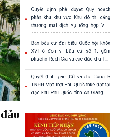
Quyết định phê duyệt Quy hoạch
phân khu khu vực Khu đô thị cảng
thương mại dịch vụ tổng hợp Vịnh
Đầm, đặc khu Phú Quốc, tỉnh An
Giang, tỷ lệ 1/2000, quy mô khoảng
Ban bầu cử đại biểu Quốc hội khóa
339,04 ha
XVI ở đơn vị bầu cử số 1, gồm
phường Rạch Giá và các đặc khu Thổ
Châu, Phú Quốc
Quyết định giao đất và cho Công ty
TNHH Mặt Trời Phú Quốc thuê đất tại
đặc khu Phú Quốc, tỉnh An Giang để
thực hiện Dự án Khu đô thị hỗn hợp
du lịch sinh thái Núi Ông Quán
 đảo