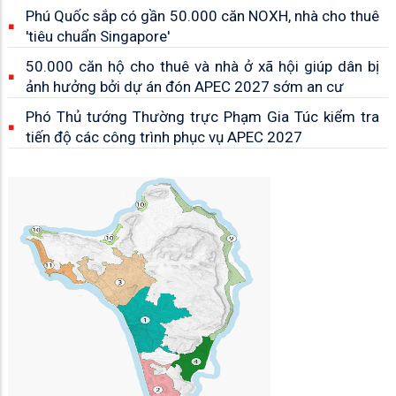
Phú Quốc sắp có gần 50.000 căn NOXH, nhà cho thuê
'tiêu chuẩn Singapore'
50.000 căn hộ cho thuê và nhà ở xã hội giúp dân bị
ảnh hưởng bởi dự án đón APEC 2027 sớm an cư
Phó Thủ tướng Thường trực Phạm Gia Túc kiểm tra
tiến độ các công trình phục vụ APEC 2027
Phó Thủ tướng Thường trực Phạm Gia Túc: Xây dựng
Phú Quốc an toàn, văn minh, sẵn sàng cho APEC
2027
Phó Bí thư Tỉnh ủy Đinh Văn Nơi thăm, động viên kỹ
sư, công nhân thi công dự án sân bay Phú Quốc