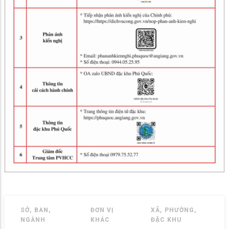
SỞ, BAN,
ĐƠN VỊ
XÃ, PHƯỜNG,
NGÀNH
KHÁC
ĐẶC KHU