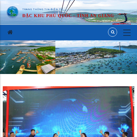
TRANG THÔNG TIN ĐIỆN TỬ
ĐẶC KHU PHÚ QUỐC - TỈNH AN GIANG