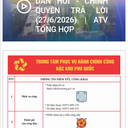
DÂN HỎI - CHÍNH
QUYỀN TRẢ LỜI
(27/6/2026) | ATV
TỔNG HỢP