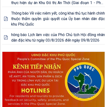
thực hiện dự án Khu Đô thị An Thới (Giai đoạn 1 - Phần
tuyến Đại lộ APEC) tại khu phố 4 An Thới và khu phố 7
Thông báo Về việc niêm yết, công khai thủ tục hành chính
An Thới, đặc khu Phú Quốc, tỉnh An Giang
thuộc thẩm quyền giải quyết của Ủy ban nhân dân đặc
khu Phú Quốc
hông báo Lịch làm việc của Phó Chủ tịch Hội đồng nhân
dân đặc khu từ ngày 03/8/2026 đến ngày 09/8/2026