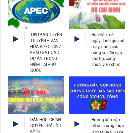
TIỂU BAN TUYÊN
Học Bác mỗi
TRUYỀN – VĂN
ngày: Tinh gọn bộ
HÓA APEC 2027
máy, nâng cao
KHẢO SÁT CÁC
năng lực đội ngũ
DỰ ÁN TRỌNG
cán bộ, công
ĐIỂM TẠI PHÚ
chức, viên chức
QUỐC
DÂN HỎI - CHÍNH
Hướng dẫn nộp
QUYỀN TRẢ LỜI I
hồ sơ chứng thực
KỲ 13
trên cổng dịch vụ