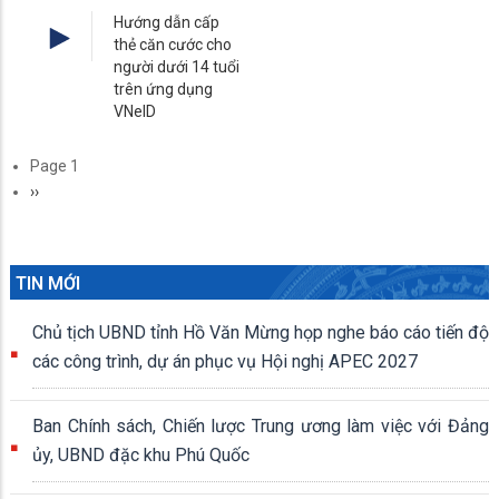
Hướng dẫn cấp
thẻ căn cước cho
người dưới 14 tuổi
trên ứng dụng
VNeID
Pagination
Page 1
Next
››
page
TIN MỚI
Chủ tịch UBND tỉnh Hồ Văn Mừng họp nghe báo cáo tiến độ
các công trình, dự án phục vụ Hội nghị APEC 2027
Ban Chính sách, Chiến lược Trung ương làm việc với Đảng
ủy, UBND đặc khu Phú Quốc