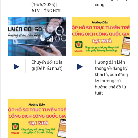
(16/5/2026) |
công
ATV TỔNG HỢP
Chuyển đổi số là
Hướng dẫn Liên
gì (Dễ hiểu nhất)
thông về đăng ký
khai tử, xóa đăng
ký thường trú,
hưởng chế độ tử
tuất