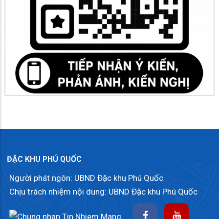
ĐẶC KHU PHÚ QUỐC
Người phát ngôn: UBND Đặc khu Phú Quốc
Chịu trách nhiệm nội dung: UBND Đặc khu Phú Quốc