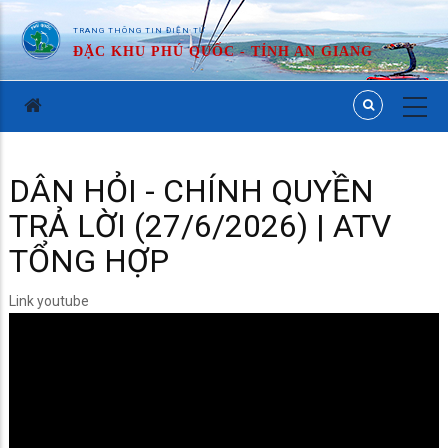
TRANG THÔNG TIN ĐIỆN TỬ
ĐẶC KHU PHÚ QUỐC - TỈNH AN GIANG
DÂN HỎI - CHÍNH QUYỀN
TRẢ LỜI (27/6/2026) | ATV
TỔNG HỢP
Link youtube