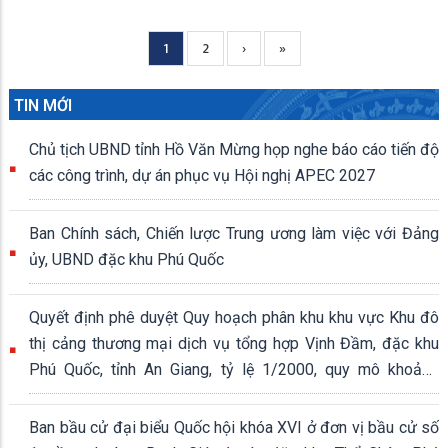
Current
1
Page
2
Next
›
Trang
»
Pagination
page
page
cuối
TIN MỚI
Chủ tịch UBND tỉnh Hồ Văn Mừng họp nghe báo cáo tiến độ
các công trình, dự án phục vụ Hội nghị APEC 2027
Ban Chính sách, Chiến lược Trung ương làm việc với Đảng
ủy, UBND đặc khu Phú Quốc
Quyết định phê duyệt Quy hoạch phân khu khu vực Khu đô
thị cảng thương mại dịch vụ tổng hợp Vịnh Đầm, đặc khu
Phú Quốc, tỉnh An Giang, tỷ lệ 1/2000, quy mô khoảng
339,04 ha
Ban bầu cử đại biểu Quốc hội khóa XVI ở đơn vị bầu cử số