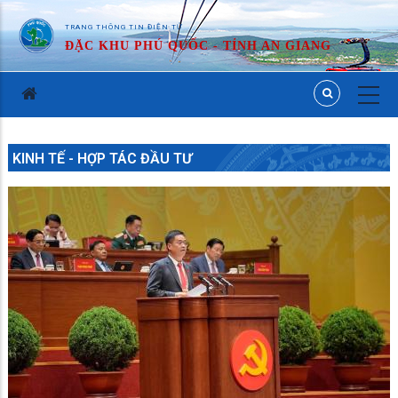
TRANG THÔNG TIN ĐIỆN TỬ
ĐẶC KHU PHÚ QUỐC - TỈNH AN GIANG
KINH TẾ - HỢP TÁC ĐẦU TƯ