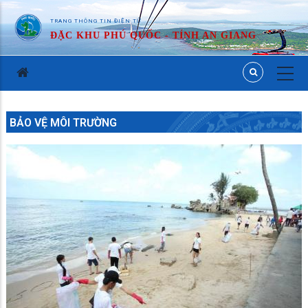
TRANG THÔNG TIN ĐIỆN TỬ
ĐẶC KHU PHÚ QUỐC - TỈNH AN GIANG
BẢO VỆ MÔI TRƯỜNG