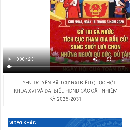
TUYÊN TRUYỀN BẦU CỬ ĐẠI BIỂU QUỐC HỘI
KHÓA XVI VÀ ĐẠI BIỂU HĐND CÁC CẤP NHIỆM
KỲ 2026-2031
VIDEO KHÁC