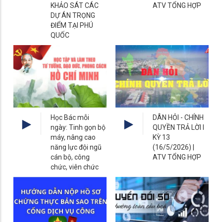
KHẢO SÁT CÁC
ATV TỔNG HỢP
DỰ ÁN TRỌNG
ĐIỂM TẠI PHÚ
QUỐC
Học Bác mỗi
DÂN HỎI - CHÍNH
ngày: Tinh gọn bộ
QUYỀN TRẢ LỜI I
máy, nâng cao
KỲ 13
năng lực đội ngũ
(16/5/2026) |
cán bộ, công
ATV TỔNG HỢP
chức, viên chức