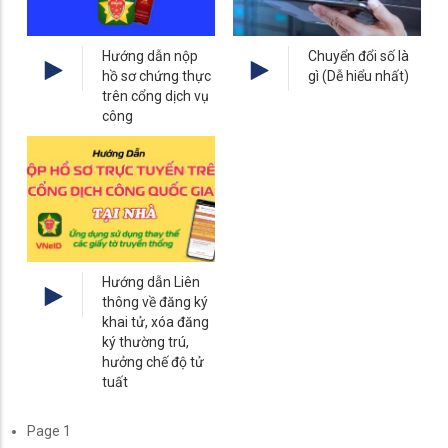
Hướng dẫn nộp
Chuyển đổi số là
hồ sơ chứng thực
gì (Dễ hiểu nhất)
trên cổng dịch vụ
công
Hướng dẫn Liên
thông về đăng ký
khai tử, xóa đăng
ký thường trú,
hưởng chế độ tử
tuất
Pagination
Page 1