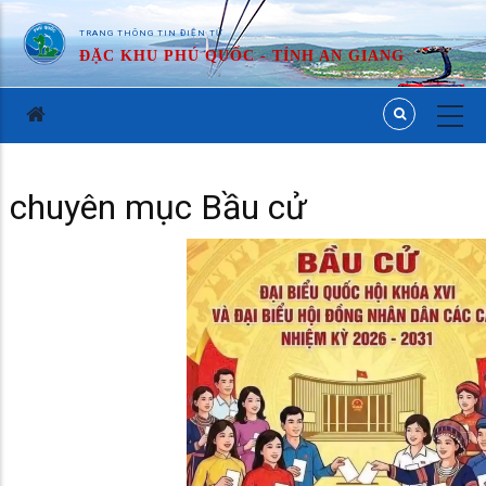
TRANG THÔNG TIN ĐIỆN TỬ
ĐẶC KHU PHÚ QUỐC - TỈNH AN GIANG
chuyên mục Bầu cử
Video
file