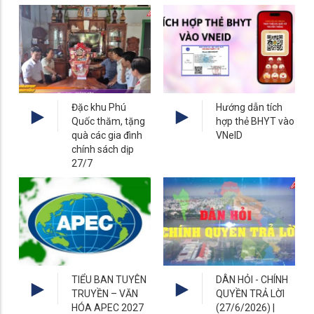
Đặc khu Phú
Hướng dẫn tích
Quốc thăm, tặng
hợp thẻ BHYT vào
quà các gia đình
VNeID
chính sách dịp
27/7
TIỂU BAN TUYÊN
DÂN HỎI - CHÍNH
TRUYỀN – VĂN
QUYỀN TRẢ LỜI
HÓA APEC 2027
(27/6/2026) |