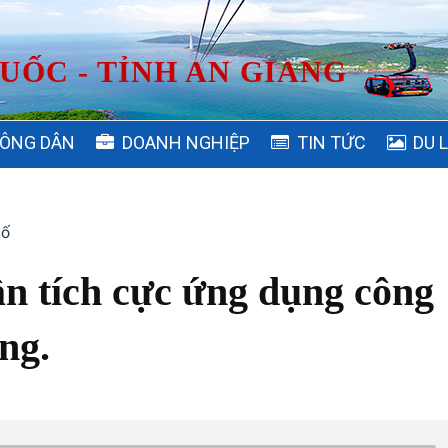
UỐC - TỈNH AN GIANG
ÔNG DÂN
DOANH NGHIỆP
TIN TỨC
DU 
số
ân tích cực ứng dụng công
ng.