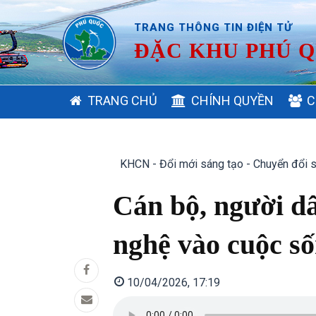
TRANG THÔNG TIN ĐIỆN TỬ
ĐẶC KHU PHÚ Q
MAIN
TRANG CHỦ
CHÍNH QUYỀN
C
NAVIGATION
KHCN - Đổi mới sáng tạo - Chuyển đổi 
Audio
Cán bộ, người d
file
nghệ vào cuộc số
10/04/2026, 17:19