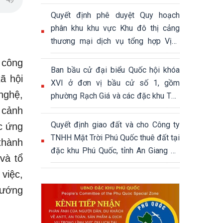
Quyết định phê duyệt Quy hoạch
phân khu khu vực Khu đô thị cảng
thương mại dịch vụ tổng hợp Vịnh
Đầm, đặc khu Phú Quốc, tỉnh An
 công
Giang, tỷ lệ 1/2000, quy mô khoảng
Ban bầu cử đại biểu Quốc hội khóa
ã hội
339,04 ha
XVI ở đơn vị bầu cử số 1, gồm
nghệ,
phường Rạch Giá và các đặc khu Thổ
Châu, Phú Quốc
 cảnh
Quyết định giao đất và cho Công ty
ệc ứng
TNHH Mặt Trời Phú Quốc thuê đất tại
thành
đặc khu Phú Quốc, tỉnh An Giang để
và tổ
thực hiện Dự án Khu đô thị hỗn hợp
việc,
du lịch sinh thái Núi Ông Quán
hướng