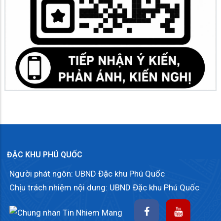
ĐẶC KHU PHÚ QUỐC
Người phát ngôn: UBND Đặc khu Phú Quốc
Chịu trách nhiệm nội dung: UBND Đặc khu Phú Quốc