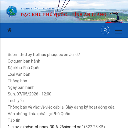
TRANG THÔNG TIN ĐIỆN TỬ
ĐẶC KHU PHÚ QUỐC - TỈNH AN GIANG
Submitted by
ttpthao.phuquoc
on Jul 07
Cơ quan ban hành
Đặc khu Phú Quốc
Loại văn bản
Thông báo
Ngày ban hành
Sun, 07/05/2026 - 12:00
Trích yếu
Thông báo về việc về việc cấp lại Giấy đăng ký hoạt động của
Văn phòng Thừa phát lại Phú Quốc
Tập tin
1-giay-dkhdvptpl-ngay-30-6-26signed.pdf
(522.25 KB)