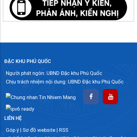
ĐẶC KHU PHÚ QUỐC
Người phát ngôn: UBND Đặc khu Phú Quốc
Chịu trách nhiệm nội dung: UBND Đặc khu Phú Quốc
LIÊN HỆ
Góp ý
|
Sơ đồ website
|
RSS