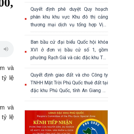
00,
Quyết định phê duyệt Quy hoạch
phân khu khu vực Khu đô thị cảng
thương mại dịch vụ tổng hợp Vịnh
Đầm, đặc khu Phú Quốc, tỉnh An
Giang, tỷ lệ 1/2000, quy mô khoảng
Ban bầu cử đại biểu Quốc hội khóa
339,04 ha
XVI ở đơn vị bầu cử số 1, gồm
phường Rạch Giá và các đặc khu Thổ
Châu, Phú Quốc
âm và
Quyết định giao đất và cho Công ty
tỷ lệ
TNHH Mặt Trời Phú Quốc thuê đất tại
đặc khu Phú Quốc, tỉnh An Giang để
thực hiện Dự án Khu đô thị hỗn hợp
du lịch sinh thái Núi Ông Quán
âm và
tỷ lệ