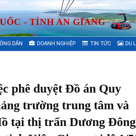
UỐC - TỈNH AN GIANG
ÔNG DÂN
DOANH NGHIỆP
TIN TỨC
DU 
iệc phê duyệt Đồ án Quy
uảng trường trung tâm và
ồ tại thị trấn Dương Đông