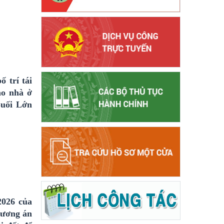
ố trí tái
ào nhà ở
Suối Lớn
2026 của
hương án