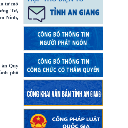
ầu tư mở
ơng Tơ,
m Ninh,
ồ án Quy
ành phố