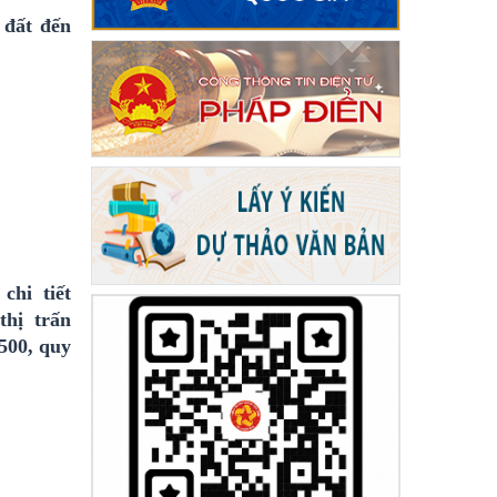
đất đến
chi tiết
hị trấn
500, quy