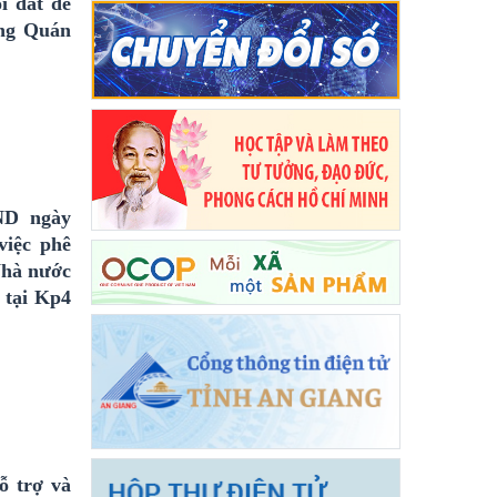
i đất để
Ông Quán
ND ngày
việc phê
Nhà nước
 tại Kp4
ỗ trợ và