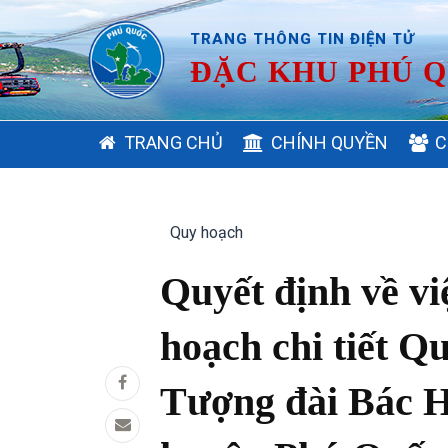
TRANG THÔNG TIN ĐIỆN TỬ
ĐẶC KHU PHÚ Q
MAIN
TRANG CHỦ
CHÍNH QUYỀN
C
NAVIGATION
Quy hoạch
Quyết định về v
hoạch chi tiết Q
Tượng đài Bác H