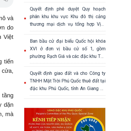
Quyết định phê duyệt Quy hoạch
phân khu khu vực Khu đô thị cảng
mô và
thương mại dịch vụ tổng hợp Vịnh
ớn do
Đầm, đặc khu Phú Quốc, tỉnh An
 Việt
Giang, tỷ lệ 1/2000, quy mô khoảng
Ban bầu cử đại biểu Quốc hội khóa
339,04 ha
XVI ở đơn vị bầu cử số 1, gồm
phường Rạch Giá và các đặc khu Thổ
 tiến
Châu, Phú Quốc
 cửa,
Quyết định giao đất và cho Công ty
TNHH Mặt Trời Phú Quốc thuê đất tại
đặc khu Phú Quốc, tỉnh An Giang để
 tầng
thực hiện Dự án Khu đô thị hỗn hợp
du lịch sinh thái Núi Ông Quán
y dặn
m, mà