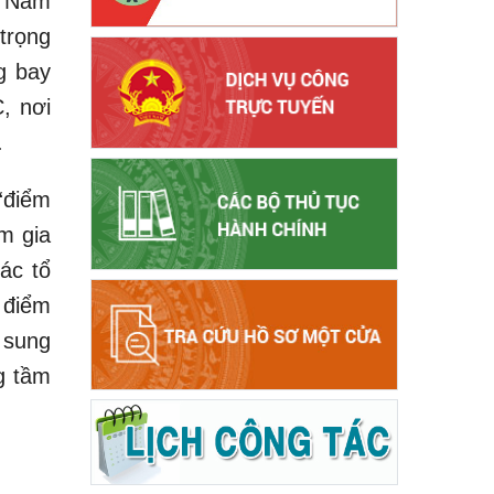
. Nằm
trọng
g bay
, nơi
.
“điểm
m gia
ác tổ
 điểm
 sung
g tầm