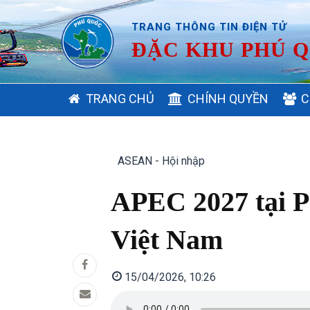
TRANG THÔNG TIN ĐIỆN TỬ
ĐẶC KHU PHÚ Q
MAIN
TRANG CHỦ
CHÍNH QUYỀN
C
NAVIGATION
ASEAN - Hội nhập
APEC 2027 tại P
Việt Nam
15/04/2026, 10:26