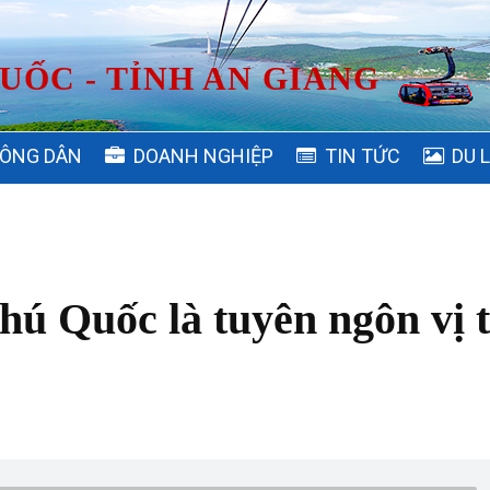
UỐC - TỈNH AN GIANG
ÔNG DÂN
DOANH NGHIỆP
TIN TỨC
DU 
hú Quốc là tuyên ngôn vị 