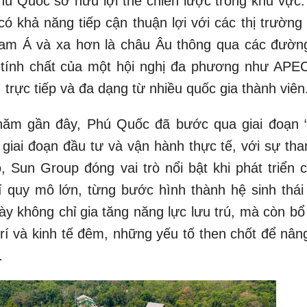
 Phú Quốc sở hữu lợi thế chiến lược trong khu vực
 khả năng tiếp cận thuận lợi với các thị trường 
am Á và xa hơn là châu Âu thông qua các đườn
 tính chất của một hội nghị đa phương như APEC
 trực tiếp và đa dạng từ nhiều quốc gia thành viên
năm gần đây, Phú Quốc đã bước qua giai đoạn 
giai đoạn đầu tư và vận hành thực tế, với sự tha
, Sun Group đóng vai trò nổi bật khi phát triển c
trí quy mô lớn, từng bước hình thành hệ sinh thái
y không chỉ gia tăng năng lực lưu trú, mà còn bổ
trí và kinh tế đêm, những yếu tố then chốt để nân
.