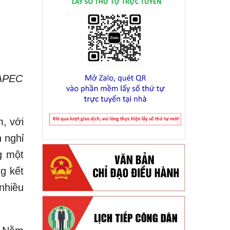
 APEC
m, với
h nghỉ
g một
g kết
nhiều