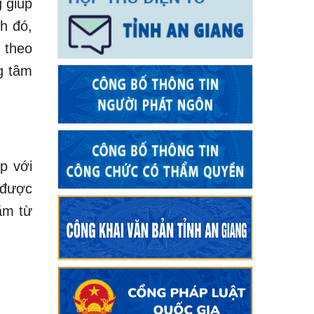
g giúp
h đó,
 theo
g tâm
p với
 được
ăm từ