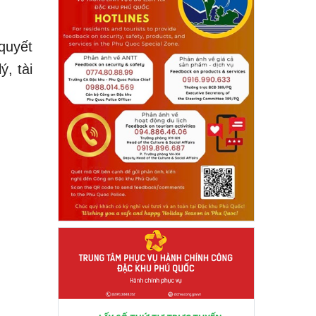
quyết
ý, tài