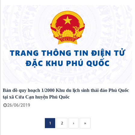
Bản đồ quy hoạch 1/2000 Khu du lịch sinh thái đảo Phú Quốc
tại xã Cửa Cạn huyện Phú Quốc
26/06/2019
Current
1
Page
2
Next
›
Trang
»
Pagination
page
page
cuối