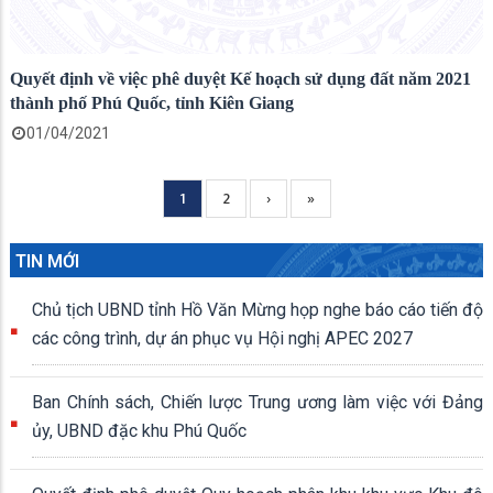
Quyết định về việc phê duyệt Kế hoạch sử dụng đất năm 2021
thành phố Phú Quốc, tỉnh Kiên Giang
01/04/2021
Current
1
Page
2
Next
›
Trang
»
Pagination
page
page
cuối
TIN MỚI
Chủ tịch UBND tỉnh Hồ Văn Mừng họp nghe báo cáo tiến độ
các công trình, dự án phục vụ Hội nghị APEC 2027
Ban Chính sách, Chiến lược Trung ương làm việc với Đảng
ủy, UBND đặc khu Phú Quốc