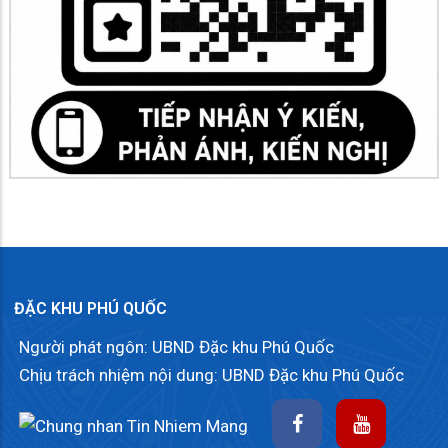
ĐẶC KHU PHÚ QUỐC
Người phát ngôn: UBND Đặc khu Phú Quốc
Chịu trách nhiệm nội dung: UBND Đặc khu Phú Quốc