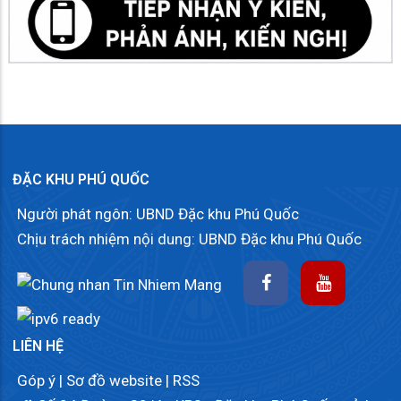
ĐẶC KHU PHÚ QUỐC
Người phát ngôn: UBND Đặc khu Phú Quốc
Chịu trách nhiệm nội dung: UBND Đặc khu Phú Quốc
LIÊN HỆ
Góp ý
|
Sơ đồ website
|
RSS