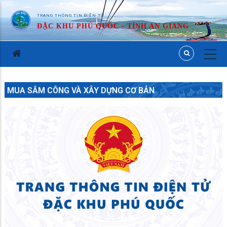
TRANG THÔNG TIN ĐIỆN TỬ
ĐẶC KHU PHÚ QUỐC - TỈNH AN GIANG
MUA SẮM CÔNG VÀ XÂY DỰNG CƠ BẢN