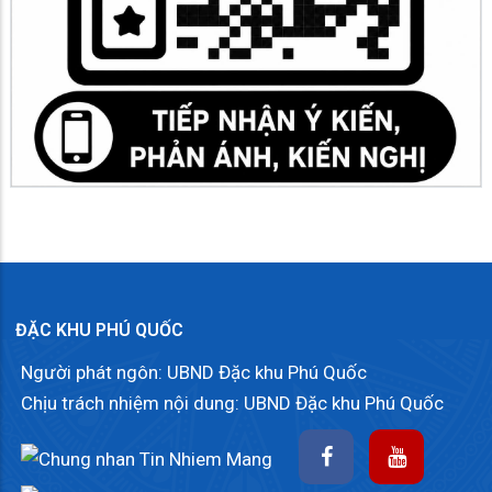
ĐẶC KHU PHÚ QUỐC
Người phát ngôn: UBND Đặc khu Phú Quốc
Chịu trách nhiệm nội dung: UBND Đặc khu Phú Quốc