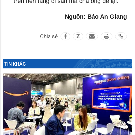
trên nền tảng di sản mà cha ông để lại.
Nguồn: Báo An Giang
Chia sẻ
Z
TIN KHÁC