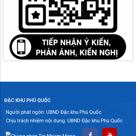
ĐẶC KHU PHÚ QUỐC
Người phát ngôn: UBND Đặc khu Phú Quốc
Chịu trách nhiệm nội dung: UBND Đặc khu Phú Quốc