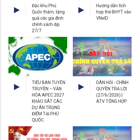
Đặc khu Phú
Hướng dẫn tích
Quốc thăm, tặng
hợp thẻ BHYT vào
quà các gia đình
VNeID
chính sách dịp
27/7
TIỂU BAN TUYÊN
DÂN HỎI - CHÍNH
TRUYỀN – VĂN
QUYỀN TRẢ LỜI
HÓA APEC 2027
(27/6/2026) |
KHẢO SÁT CÁC
ATV TỔNG HỢP
DỰ ÁN TRỌNG
ĐIỂM TẠI PHÚ
QUỐC