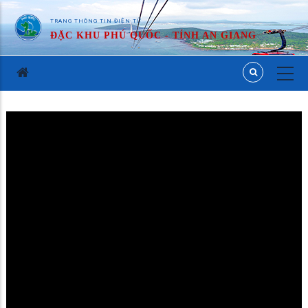
TRANG THÔNG TIN ĐIỆN TỬ
ĐẶC KHU PHÚ QUỐC - TỈNH AN GIANG