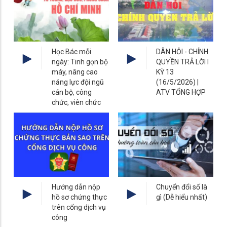
Học Bác mỗi
DÂN HỎI - CHÍNH
ngày: Tinh gọn bộ
QUYỀN TRẢ LỜI I
máy, nâng cao
KỲ 13
năng lực đội ngũ
(16/5/2026) |
cán bộ, công
ATV TỔNG HỢP
chức, viên chức
Hướng dẫn nộp
Chuyển đổi số là
hồ sơ chứng thực
gì (Dễ hiểu nhất)
trên cổng dịch vụ
công