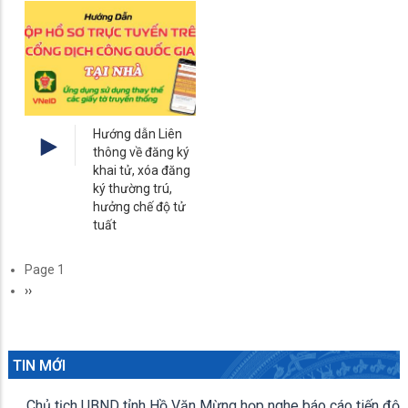
Hướng dẫn Liên
thông về đăng ký
khai tử, xóa đăng
ký thường trú,
hưởng chế độ tử
tuất
Pagination
Page 1
Next
››
page
TIN MỚI
Chủ tịch UBND tỉnh Hồ Văn Mừng họp nghe báo cáo tiến độ