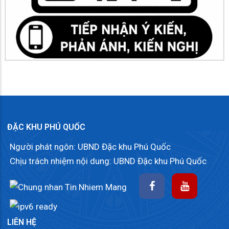
ĐẶC KHU PHÚ QUỐC
Người phát ngôn: UBND Đặc khu Phú Quốc
Chịu trách nhiệm nội dung: UBND Đặc khu Phú Quốc
LIÊN HỆ