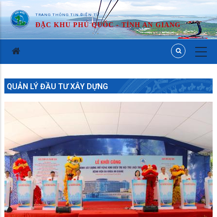
TRANG THÔNG TIN ĐIỆN TỬ
ĐẶC KHU PHÚ QUỐC - TỈNH AN GIANG
QUẢN LÝ ĐẦU TƯ XÂY DỰNG