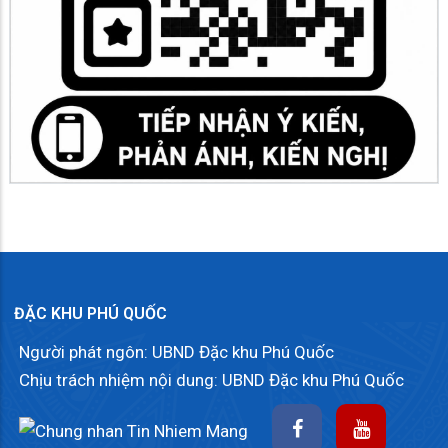
ĐẶC KHU PHÚ QUỐC
Người phát ngôn: UBND Đặc khu Phú Quốc
Chịu trách nhiệm nội dung: UBND Đặc khu Phú Quốc