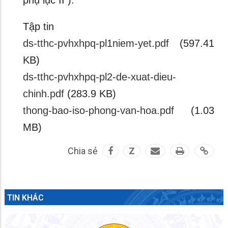
phụ lục II ).
Tập tin
ds-tthc-pvhxhpq-pl1niem-yet.pdf
(597.41
KB)
ds-tthc-pvhxhpq-pl2-de-xuat-dieu-
chinh.pdf
(283.9 KB)
thong-bao-iso-phong-van-hoa.pdf
(1.03
MB)
Chia sẻ
Z
TIN KHÁC