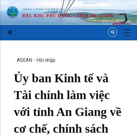
TRANG THÔNG TIN ĐIỆN TỬ
ĐẶC KHU PHÚ QUỐC - TỈNH AN GIANG
ASEAN - Hội nhập
Ủy ban Kinh tế và
Tài chính làm việc
với tỉnh An Giang về
cơ chế, chính sách