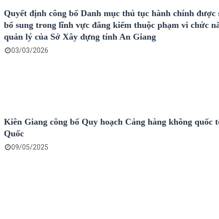
Quyết định công bố Danh mục thủ tục hành chính được 
bổ sung trong lĩnh vực đăng kiểm thuộc phạm vi chức n
quản lý của Sở Xây dựng tỉnh An Giang
03/03/2026
Kiên Giang công bố Quy hoạch Cảng hàng không quốc t
Quốc
09/05/2025