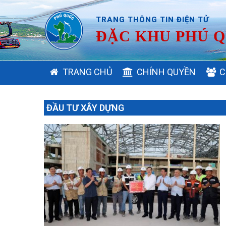
TRANG THÔNG TIN ĐIỆN TỬ
ĐẶC KHU PHÚ Q
MAIN
TRANG CHỦ
CHÍNH QUYỀN
C
NAVIGATION
ĐẦU TƯ XÂY DỰNG