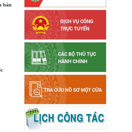
a bàn
ốc