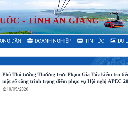
UỐC - TỈNH AN GIANG
ÔNG DÂN
DOANH NGHIỆP
TIN TỨC
DU 
Phó Thủ tướng Thường trực Phạm Gia Túc kiểm tra tiế
một số công trình trọng điểm phục vụ Hội nghị APEC 2
18/05/2026