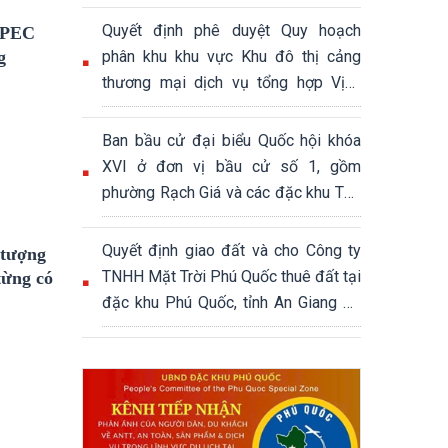
Quyết định phê duyệt Quy hoạch
APEC
phân khu khu vực Khu đô thị cảng
g
thương mại dịch vụ tổng hợp Vịnh
Đầm, đặc khu Phú Quốc, tỉnh An
Giang, tỷ lệ 1/2000, quy mô khoảng
Ban bầu cử đại biểu Quốc hội khóa
339,04 ha
XVI ở đơn vị bầu cử số 1, gồm
phường Rạch Giá và các đặc khu Thổ
Châu, Phú Quốc
Quyết định giao đất và cho Công ty
 tượng
TNHH Mặt Trời Phú Quốc thuê đất tại
từng có
đặc khu Phú Quốc, tỉnh An Giang để
thực hiện Dự án Khu đô thị hỗn hợp
du lịch sinh thái Núi Ông Quán