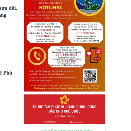
sửa đổi,
ăng
ế Phú