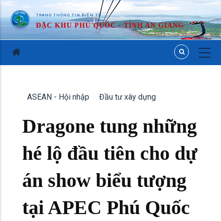
TRANG THÔNG TIN ĐIỆN TỬ
ĐẶC KHU PHÚ QUỐC - TỈNH AN GIANG
ASEAN - Hội nhập
Đầu tư xây dựng
Dragone tung những
hé lộ đầu tiên cho dự
án show biểu tượng
tại APEC Phú Quốc