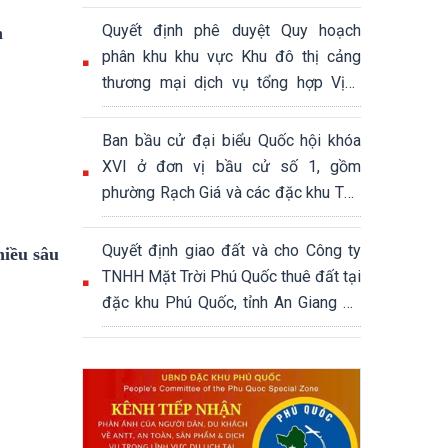
Quyết định phê duyệt Quy hoạch
n
phân khu khu vực Khu đô thị cảng
thương mại dịch vụ tổng hợp Vịnh
Đầm, đặc khu Phú Quốc, tỉnh An
Giang, tỷ lệ 1/2000, quy mô khoảng
Ban bầu cử đại biểu Quốc hội khóa
339,04 ha
XVI ở đơn vị bầu cử số 1, gồm
phường Rạch Giá và các đặc khu Thổ
Châu, Phú Quốc
Quyết định giao đất và cho Công ty
hiều sâu
TNHH Mặt Trời Phú Quốc thuê đất tại
đặc khu Phú Quốc, tỉnh An Giang để
thực hiện Dự án Khu đô thị hỗn hợp
du lịch sinh thái Núi Ông Quán