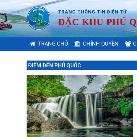
TRANG THÔNG TIN ĐIỆN TỬ
ĐẶC KHU PHÚ Q
MAIN
TRANG CHỦ
CHÍNH QUYỀN
C
NAVIGATION
ĐIỂM ĐẾN PHÚ QUỐC