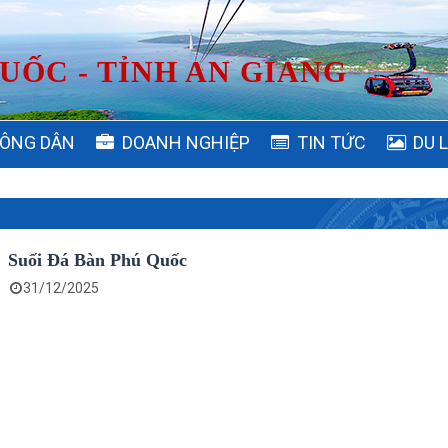
UỐC - TỈNH AN GIANG
ÔNG DÂN
DOANH NGHIỆP
TIN TỨC
DU 
Suối Đá Bàn Phú Quốc
31/12/2025