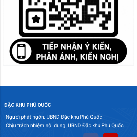
ĐẶC KHU PHÚ QUỐC
Người phát ngôn: UBND Đặc khu Phú Quốc
Chịu trách nhiệm nội dung: UBND Đặc khu Phú Quốc