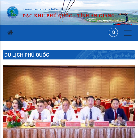
TRANG THÔNG TIN ĐIỆN TỬ
ĐẶC KHU PHÚ QUỐC - TỈNH AN GIANG
DU LỊCH PHÚ QUỐC