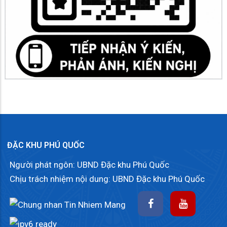
ĐẶC KHU PHÚ QUỐC
Người phát ngôn: UBND Đặc khu Phú Quốc
Chịu trách nhiệm nội dung: UBND Đặc khu Phú Quốc