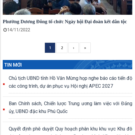
Phường Dương Đông tổ chức Ngày hội Đại đoàn kết dân tộc
14/11/2022
Current
1
Page
2
Next
›
Trang
»
Pagination
page
page
cuối
TIN MỚI
Chủ tịch UBND tỉnh Hồ Văn Mừng họp nghe báo cáo tiến độ
các công trình, dự án phục vụ Hội nghị APEC 2027
Ban Chính sách, Chiến lược Trung ương làm việc với Đảng
ủy, UBND đặc khu Phú Quốc
Quyết định phê duyệt Quy hoạch phân khu khu vực Khu đô