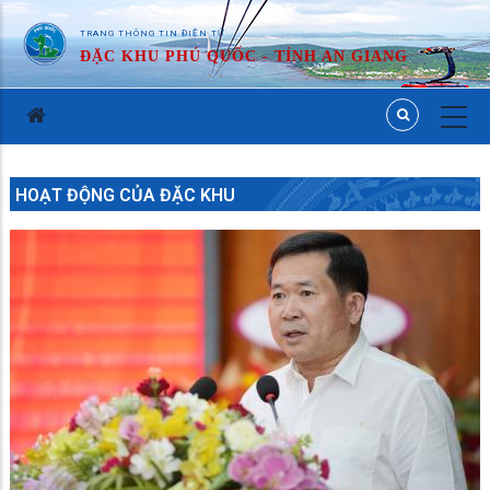
TRANG THÔNG TIN ĐIỆN TỬ
ĐẶC KHU PHÚ QUỐC - TỈNH AN GIANG
HOẠT ĐỘNG CỦA ĐẶC KHU