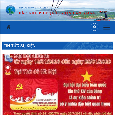
TRANG THÔNG TIN ĐIỆN TỬ
ĐẶC KHU PHÚ QUỐC - TỈNH AN GIANG
TIN TỨC SỰ KIỆN