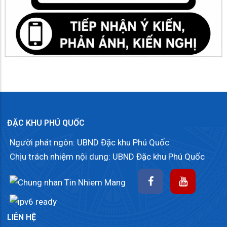
ĐẶC KHU PHÚ QUỐC
Người phát ngôn: UBND Đặc khu Phú Quốc
Chịu trách nhiệm nội dung: UBND Đặc khu Phú Quốc
LIÊN HỆ