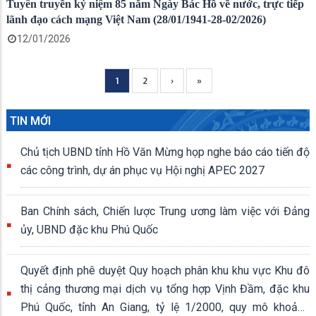
Tuyên truyền kỷ niệm 85 năm Ngày Bác Hồ về nước, trực tiếp
lãnh đạo cách mạng Việt Nam (28/01/1941-28-02/2026)
12/01/2026
Current
1
Page
2
Next
›
Trang
»
Pagination
page
page
cuối
TIN MỚI
Chủ tịch UBND tỉnh Hồ Văn Mừng họp nghe báo cáo tiến độ
các công trình, dự án phục vụ Hội nghị APEC 2027
Ban Chính sách, Chiến lược Trung ương làm việc với Đảng
ủy, UBND đặc khu Phú Quốc
Quyết định phê duyệt Quy hoạch phân khu khu vực Khu đô
thị cảng thương mại dịch vụ tổng hợp Vịnh Đầm, đặc khu
Phú Quốc, tỉnh An Giang, tỷ lệ 1/2000, quy mô khoảng