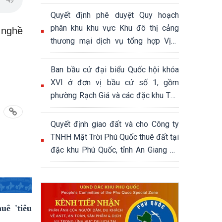
Quyết định phê duyệt Quy hoạch
phân khu khu vực Khu đô thị cảng
 nghề
thương mại dịch vụ tổng hợp Vịnh
Đầm, đặc khu Phú Quốc, tỉnh An
Giang, tỷ lệ 1/2000, quy mô khoảng
Ban bầu cử đại biểu Quốc hội khóa
339,04 ha
XVI ở đơn vị bầu cử số 1, gồm
phường Rạch Giá và các đặc khu Thổ
Châu, Phú Quốc
Quyết định giao đất và cho Công ty
TNHH Mặt Trời Phú Quốc thuê đất tại
đặc khu Phú Quốc, tỉnh An Giang để
thực hiện Dự án Khu đô thị hỗn hợp
du lịch sinh thái Núi Ông Quán
ê 'tiêu