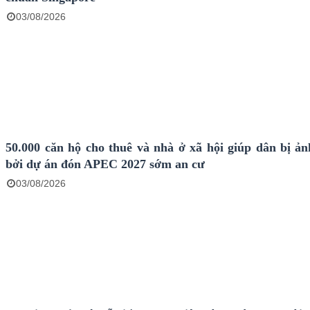
03/08/2026
50.000 căn hộ cho thuê và nhà ở xã hội giúp dân bị ả
bởi dự án đón APEC 2027 sớm an cư
03/08/2026