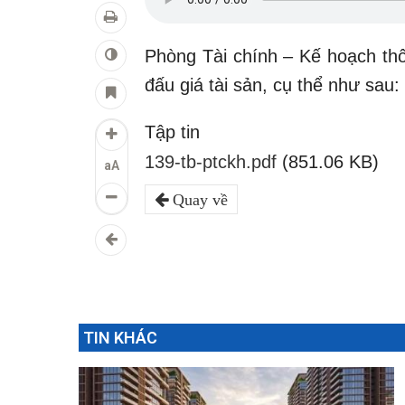
Phòng Tài chính – Kế hoạch th
đấu giá tài sản, cụ thể như sau:
Tập tin
139-tb-ptckh.pdf
(851.06 KB)
aA
Quay về
TIN KHÁC