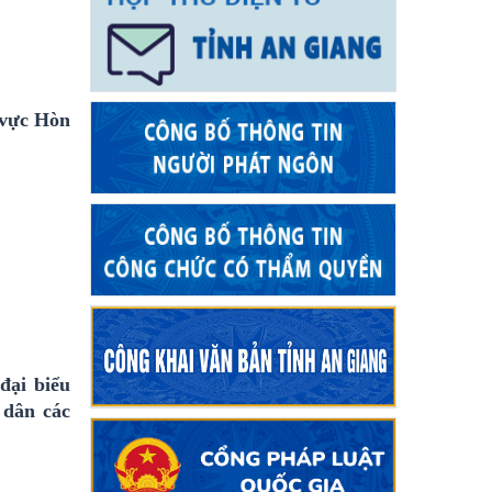
 vực Hòn
đại biểu
 dân các