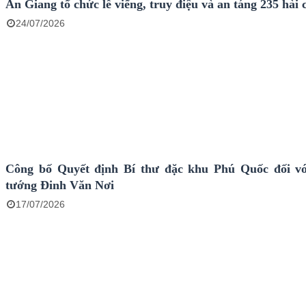
An Giang tổ chức lễ viếng, truy điệu và an táng 235 hài cố
24/07/2026
Công bố Quyết định Bí thư đặc khu Phú Quốc đối v
tướng Đinh Văn Nơi
17/07/2026