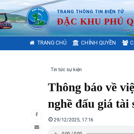
TRANG THÔNG TIN ĐIỆN TỬ
ĐẶC KHU PHÚ Q
MAIN
TRANG CHỦ
CHÍNH QUYỀN
C
NAVIGATION
Tin tức sự kiện
Thông báo về việ
nghề đấu giá tài 
29/12/2025, 17:16