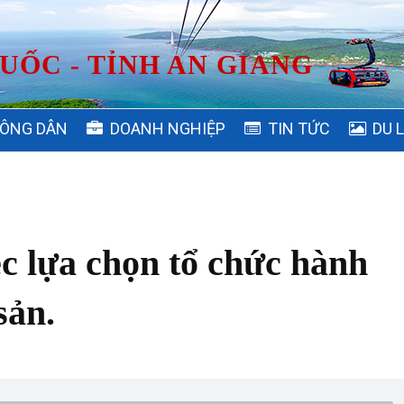
UỐC - TỈNH AN GIANG
ÔNG DÂN
DOANH NGHIỆP
TIN TỨC
DU 
c lựa chọn tổ chức hành
sản.