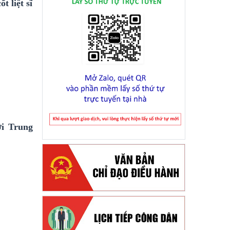
t liệt sĩ
ới Trung