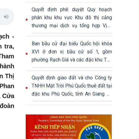
Quyết định phê duyệt Quy hoạch
phân khu khu vực Khu đô thị cảng
thương mại dịch vụ tổng hợp Vịnh
Đầm, đặc khu Phú Quốc, tỉnh An
ạch -
Giang, tỷ lệ 1/2000, quy mô khoảng
Ban bầu cử đại biểu Quốc hội khóa
 tra,
339,04 ha
XVI ở đơn vị bầu cử số 1, gồm
 Tham
phường Rạch Giá và các đặc khu Thổ
thành
Châu, Phú Quốc
n Thị
Quyết định giao đất và cho Công ty
 Phan
TNHH Mặt Trời Phú Quốc thuê đất tại
đặc khu Phú Quốc, tỉnh An Giang để
ã Cửa
thực hiện Dự án Khu đô thị hỗn hợp
 đoàn
du lịch sinh thái Núi Ông Quán