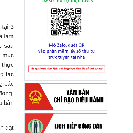
tại 3
à làm
y sau
g mục
 thực
ng tác
g các
đọng.
ịa bàn
n đạt