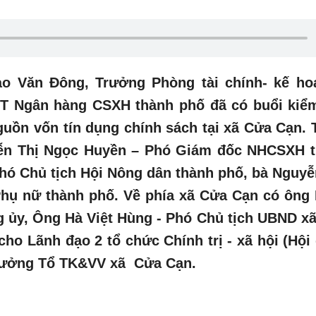
ào Văn Đông, Trưởng Phòng tài chính- kế ho
T Ngân hàng CSXH thành phố đã có buổi kiểm
guồn vốn tín dụng chính sách tại xã Cửa Cạn.
yễn Thị Ngọc Huyền – Phó Giám đốc NHCSXH 
hó Chủ tịch Hội Nông dân thành phố, bà Nguyễ
Phụ nữ thành phố. Về phía xã Cửa Cạn có ông
g ủy, Ông Hà Việt Hùng - Phó Chủ tịch UBND x
cho Lãnh đạo 2 tổ chức Chính trị - xã hội (Hội
 trưởng Tổ TK&VV xã Cửa Cạn.