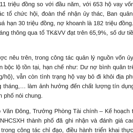
611 triệu đồng so với đầu năm, với 653 hộ vay vốn
c tổ chức hội, đoàn thể nhận ủy thác, Ban quản 
 hạn 30 triệu đồng, nợ khoanh là 182 triệu đồng. 
tháng thông qua tổ TK&VV đạt trên 65,9%, số dư ti
c nêu trên, trong công tác quản lý nguồn vốn ủy
n bộc lộ tồn tại, hạn chế như: Dư nợ bình quân tr
ng/hộ), vẫn còn tình trạng hộ vay bỏ đi khỏi địa 
g tháng,… làm ảnh hưởng đến chất lượng tín dụng
h phố nói chung.
ào Văn Đông, Trưởng Phòng Tài chính – Kế hoạch 
 NHCSXH thành phố đã ghi nhận và đánh giá cao
rong công tác chỉ đạo, điều hành triển khai thực