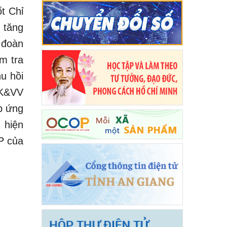
t Chỉ
 tăng
 đoàn
ểm tra
u hồi
TK&VV
p ứng
 hiện
P của