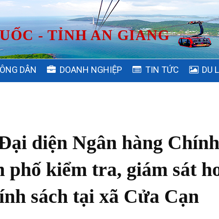
UỐC - TỈNH AN GIANG
ÔNG DÂN
DOANH NGHIỆP
TIN TỨC
DU 
Đại diện Ngân hàng Chín
h phố kiểm tra, giám sát h
ính sách tại xã Cửa Cạn