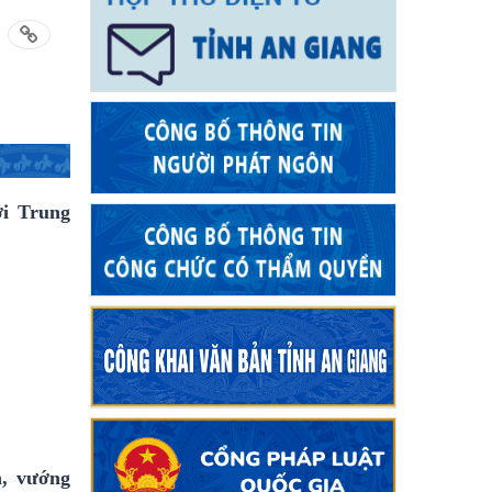
ới Trung
n, vướng