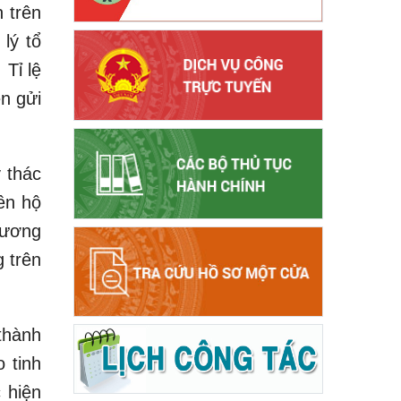
 trên
lý tổ
Tỉ lệ
ền gửi
 thác
ên hộ
phương
 trên
thành
 tinh
 hiện