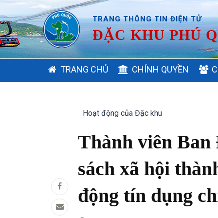
TRANG THÔNG TIN ĐIỆN TỬ
ĐẶC KHU PHÚ Q
MAIN
TRANG CHỦ
CHÍNH QUYỀN
C
NAVIGATION
Hoạt động của Đặc khu
Thành viên Ban 
sách xã hội thàn
động tín dụng ch